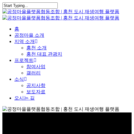
Skip
to
Close
main
Search
content
Menu
홈
공정마을 소개
지역 소개
홍천 소개
홍천 대표 관광지
프로젝트
참여사업
갤러리
소식
공지사항
보도자료
오시는 길