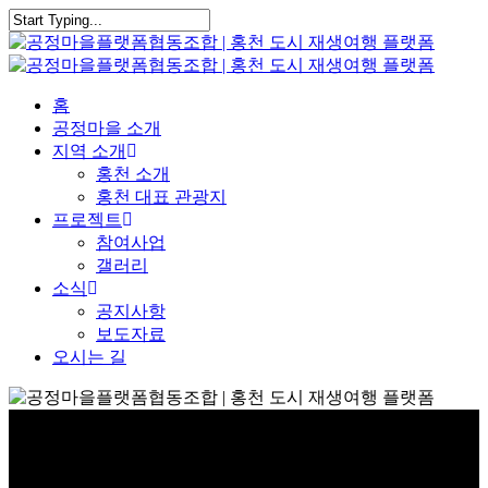
Skip
to
Close
main
Search
content
Menu
홈
공정마을 소개
지역 소개
홍천 소개
홍천 대표 관광지
프로젝트
참여사업
갤러리
소식
공지사항
보도자료
오시는 길