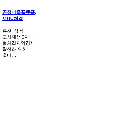
공정마을플랫폼,
MOU체결
홍천, 삼척
도시재생 3자
협체결지역경제
활성화 위한
道내…