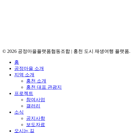
주소: 강원도 홍천군 홍천읍 홍천로3길 5-6
주소: 강원특별자치도 홍천군 홍천읍 홍천로3길 5-6
© 2026 공정마을플랫폼협동조합 | 홍천 도시 재생여행 플랫폼.
Close
홈
Menu
공정마을 소개
지역 소개
홍천 소개
홍천 대표 관광지
프로젝트
참여사업
갤러리
소식
공지사항
보도자료
오시는 길