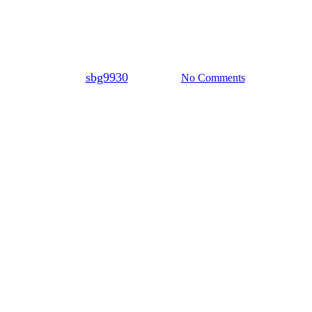
프로젝트
홍천중앙시장
By
sbg9930
7월 9, 2024
No Comments