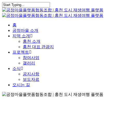
Skip
to
Close
main
Search
content
Menu
홈
공정마을 소개
지역 소개
홍천 소개
홍천 대표 관광지
프로젝트
참여사업
갤러리
소식
공지사항
보도자료
오시는 길