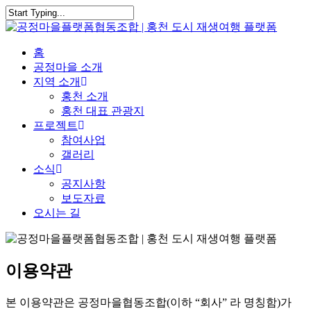
Skip
to
Close
main
Search
content
Menu
홈
공정마을 소개
지역 소개
홍천 소개
홍천 대표 관광지
프로젝트
참여사업
갤러리
소식
공지사항
보도자료
오시는 길
이용약관
본 이용약관은 공정마을협동조합(이하 “회사” 라 명칭함)가