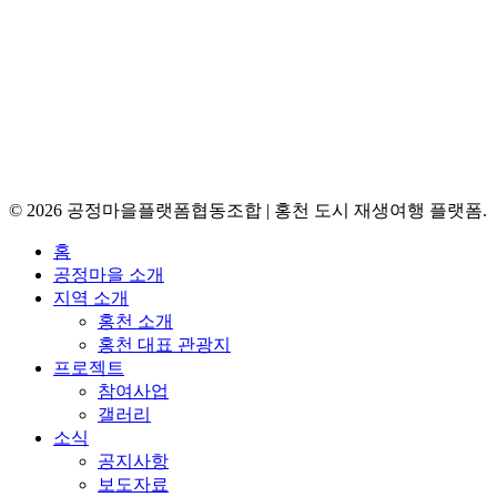
주소: 강원도 홍천군 홍천읍 홍천로3길 5-6
주소: 강원특별자치도 홍천군 홍천읍 홍천로3길 5-6
© 2026 공정마을플랫폼협동조합 | 홍천 도시 재생여행 플랫폼.
Close
홈
Menu
공정마을 소개
지역 소개
홍천 소개
홍천 대표 관광지
프로젝트
참여사업
갤러리
소식
공지사항
보도자료